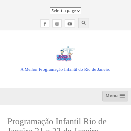
Skip
to
content
A Melhor Programação Infantil do Rio de Janeiro
Menu
Programação Infantil Rio de
Janeiro 21 e 22 de Janeiro