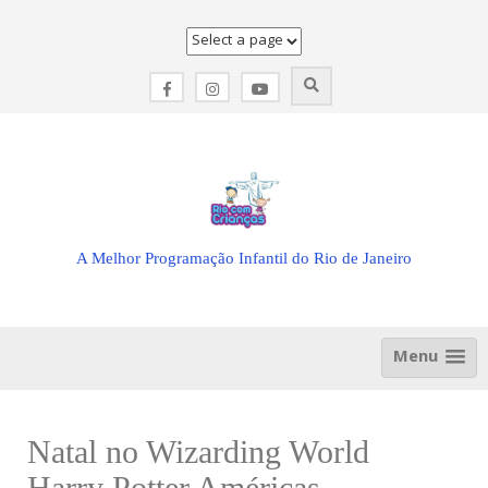
Skip
to
content
A Melhor Programação Infantil do Rio de Janeiro
Menu
Natal no Wizarding World
Harry Potter Américas