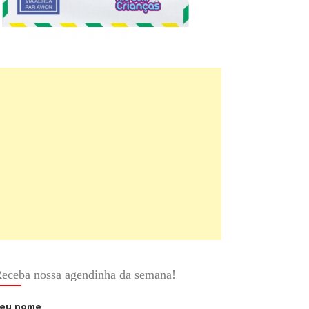
eceba nossa agendinha da semana!
eu nome