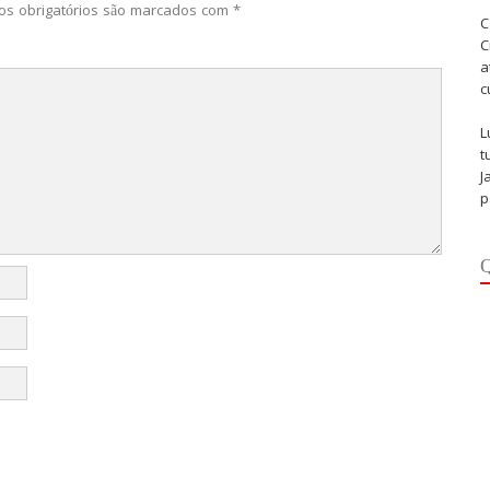
s obrigatórios são marcados com
*
C
C
a
c
L
t
J
p
Q