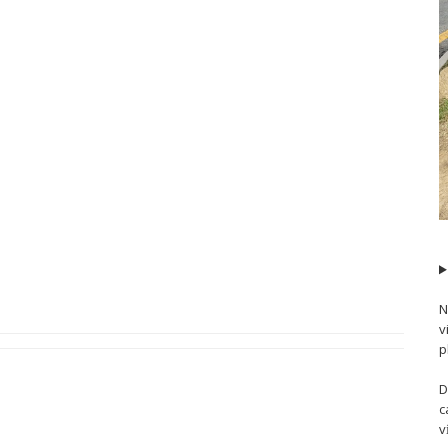
N
v
p
D
c
v