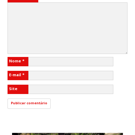
Nome
*
E-mail
*
Site