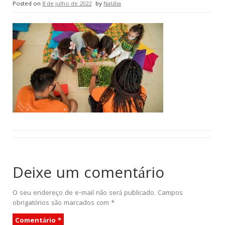
Posted on
8 de julho de 2022
by
Natália
Deixe um comentário
O seu endereço de e-mail não será publicado.
Campos
obrigatórios são marcados com
*
Comentário
*