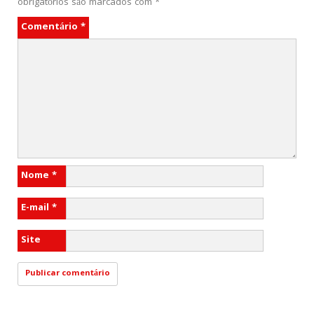
obrigatórios são marcados com
*
Comentário
*
Nome
*
E-mail
*
Site