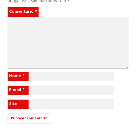
obrigatórios são marcados com
*
Comentário
*
Nome
*
E-mail
*
Site