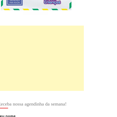
eceba nossa agendinha da semana!
eu nome