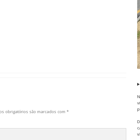
N
v
p
s obrigatórios são marcados com
*
D
c
v