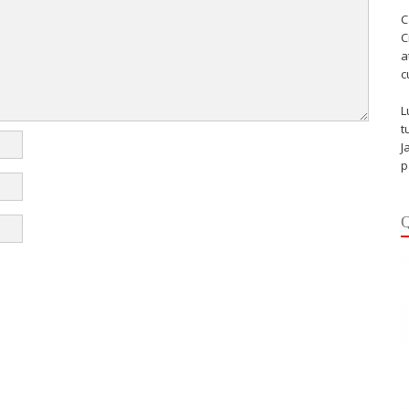
C
C
a
c
L
t
J
p
Q