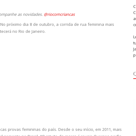
C
C
companhe as novidades.
@riocomcriancas
a
o próximo dia 8 de outubro, a corrida de rua feminina mais
c
ecerá no Rio de Janeiro.
L
t
J
p
Q
as provas femininas do país. Desde o seu início, em 2011, mais