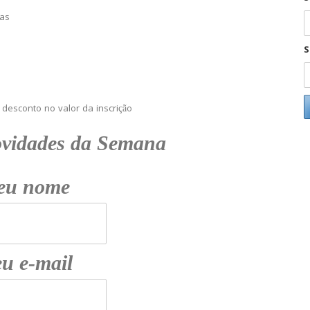
has
S
desconto no valor da inscrição
ovidades da Semana
eu nome
u e-mail