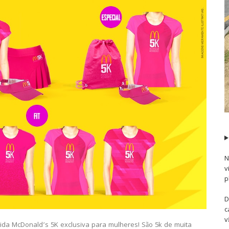
N
v
p
D
c
v
ida McDonald’s 5K exclusiva para mulheres! São 5k de muita