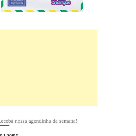
eceba nossa agendinha da semana!
eu nome