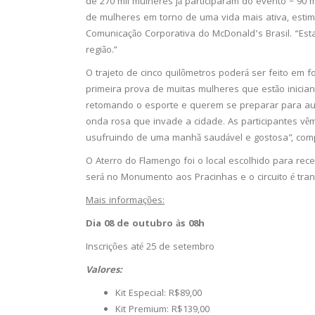
de 270 mil mulheres já participaram do evento – 90 m
de mulheres em torno de uma vida mais ativa, estimul
Comunicação Corporativa do McDonald’s Brasil. “Est
região.”
O trajeto de cinco quilômetros poderá ser feito em 
primeira prova de muitas mulheres que estão inicia
retomando o esporte e querem se preparar para au
onda rosa que invade a cidade. As participantes v
usufruindo de uma manhã saudável e gostosa”, com
O Aterro do Flamengo foi o local escolhido para re
será no Monumento aos Pracinhas e o circuito é tranq
Mais informações:
Dia 08 de outubro às 08h
Inscrições até 25 de setembro
Valores:
Kit Especial: R$89,00
Kit Premium: R$139,00