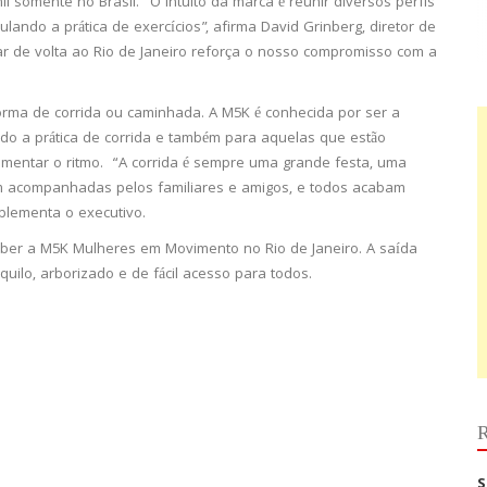
il somente no Brasil. “O intuito da marca é reunir diversos perfis
ando a prática de exercícios”, afirma David Grinberg, diretor de
ar de volta ao Rio de Janeiro reforça o nosso compromisso com a
forma de corrida ou caminhada. A M5K é conhecida por ser a
ndo a prática de corrida e também para aquelas que estão
mentar o ritmo. “A corrida é sempre uma grande festa, uma
êm acompanhadas pelos familiares e amigos, e todos acabam
plementa o executivo.
ceber a M5K Mulheres em Movimento no Rio de Janeiro. A saída
uilo, arborizado e de fácil acesso para todos.
R
S