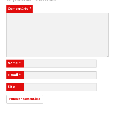
obrigatórios são marcados com
*
Comentário
*
Nome
*
E-mail
*
Site