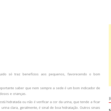
quido só traz benefícios aos pequenos, favorecendo o bom
É importante saber que nem sempre a sede é um bom indicador de
dosos e crianças.
R
tá hidratada ou não é verificar a cor da urina, que tende a ficar
urina clara, geralmente, é sinal de boa hidratação. Outros sinais
S