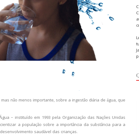
C
C
a
c
L
t
J
p
Q
e mas não menos importante, sobre a ingestão diária de água, que
gua – instituído em 1993 pela Organização das Nações Unidas
ientizar a população sobre a importância da substância para a
desenvolvimento saudável das crianças.