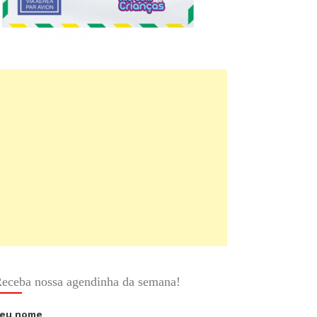
eceba nossa agendinha da semana!
eu nome