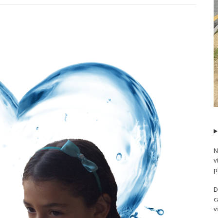
N
v
p
D
c
v